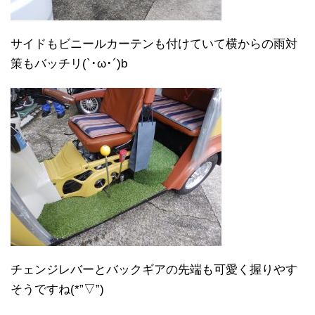
サイドもビニールカーテンも付けていて横からの雨対
策もバッチリ(`･ω･´)b
チェンジレバーとバックギアの先端も可愛く握りやす
そうですね(*”▽”)