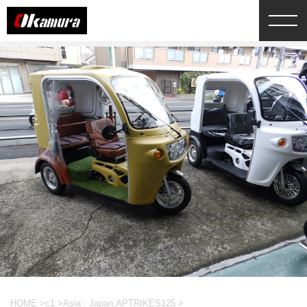
HOME
>
c1
>
Asia : Japan,APTRIKES125
>